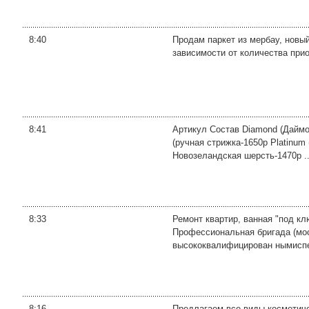
8:40
Продам паркет из мербау, новый
зависимости от количества при
8:41
Артикул Состав Diamond (Дайм
(ручная стрижка-1650р Platinum
Новозеландская шерсть-1470р ..
8:33
Ремонт квартир, ванная "под кл
Профессиональная бригада (мос
высококвалифицирован нымиспе
8:16
Предлагаем все виды косметичес