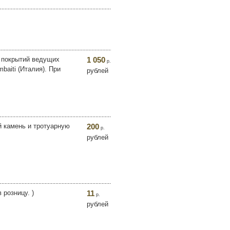
х покрытий ведущих
1 050
р.
baiti (Италия). При
рублей
й камень и тротуарную
200
р.
рублей
 розницу. )
11
р.
рублей