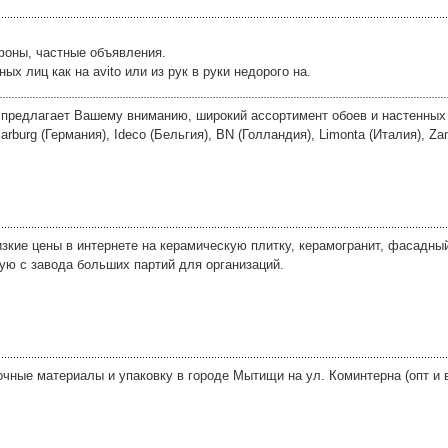
фоны, частные объявления.
 лиц как на avito или из рук в руки недорого на.
 предлагает Вашему вниманию, широкий ассортимент обоев и настенны
burg (Германия), Ideco (Бельгия), BN (Голландия), Limonta (Италия), Zam
изкие цены в интернете на керамическую плитку, керамогранит, фасадны
мую с завода больших партий для организаций.
ные материалы и упаковку в городе Мытищи на ул. Коминтерна (опт и в