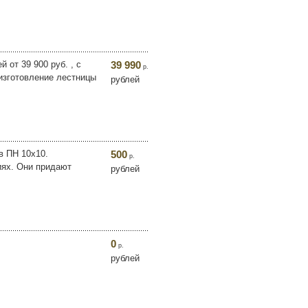
 от 39 900 руб. , с
39 990
р.
 изготовление лестницы
рублей
в ПН 10х10.
500
р.
ях. Они придают
рублей
0
р.
рублей