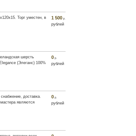
x120x15. Торг уместен, в
1 500
р.
рублей
зеландская шерсть
0
р.
Elegance (Элеганс) 100%
рублей
 снабжение, доставка.
0
р.
 мастера являются
рублей
ртона, потолки всех