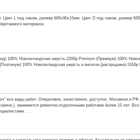
. Цвет L под лаком, размер 600x90x15мм. Цвет D под лаком, размер 600
обретаемого материала.
онд) 100% Новозеландская шерсть-2200р Premium (Премиум) 100% Ново
 (Платинум) 100% Новозеландская шерсть и вискоза (распродажа)-1550р 
.
юч" все виды работ. Оперативно, качественно, доступно. Москвичи и РФ,
квичи ), занимается ремонтно-отделочными работами более 15 лет. Все
циалистами. ...
кого и капитального ремонта квартир и офисов. Конструкции из гипсока