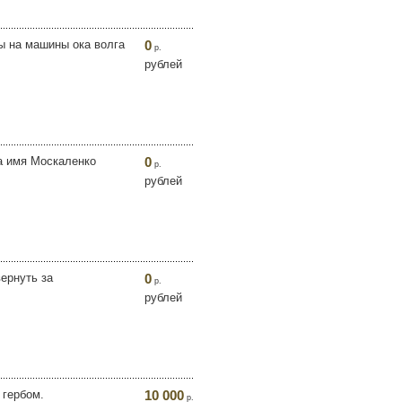
ы на машины ока волга
0
р.
рублей
на имя Москаленко
0
р.
рублей
ернуть за
0
р.
рублей
 гербом.
10 000
р.