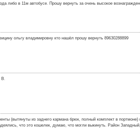
ода либо в 11м автобусе. Прошу вернуть за очень высокое вознагражден
 вицину ольгу владимировну кто нашёл прошу вернуть 89630288899
 В.
менты (вытянуты из заднего кармана брюк, полный комплект в портмоне)
деялись, что это кошелек, думаю, что могли выкинуть. Район Западный,