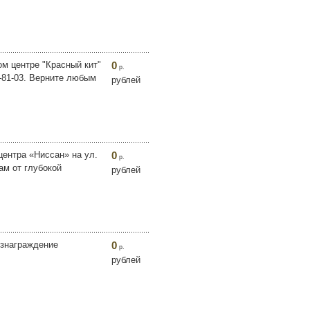
м центре "Красный кит"
0
р.
3-81-03. Верните любым
рублей
центра «Ниссан» на ул.
0
р.
ам от глубокой
рублей
ознаграждение
0
р.
рублей