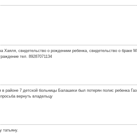
а Хаяля, свидетельство о рождениии ребенка, свидетельство о браке 
раждение тел. 89287071134
я в районе 7 детской больницы Балашихи был потерян полис ребенка Га
 просьба вернуть владельцу
 татьяну.