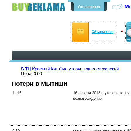
М
Объявления
Бесплатные объявления в
Мытищи
Объявления
В ТЦ Красный Кит был утерян кошелек женский
Цена: 0.00
Потери в Мытищи
11:16
16 апреля 2018 г. утеряны ключ
вознаграждение
9:10
нашедших просьба позвонить 8