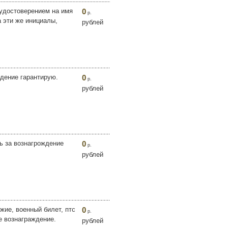
 удостоверением на имя
0
р.
 эти же инициалы,
рублей
дение гарантирую.
0
р.
рублей
ь за вознагрождение
0
р.
рублей
ие, военный билет, птс
0
р.
ое вознаграждение.
рублей