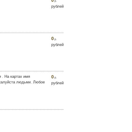
0
р.
рублей
0
р.
рублей
 . На картах имя
0
р.
ожалуйста людьми. Любое
рублей