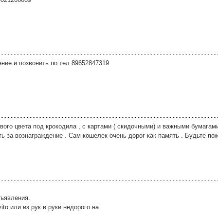
ние и позвонить по тел 89652847319
ого цвета под крокодила , с картами ( скидочными) и важными бумагами
ть за вознаграждение . Сам кошелек очень дорог как память . Будьте п
бъявления.
o или из рук в руки недорого на.