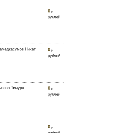
0
р.
рублей
Мамедкасумов Нихат
0
р.
рублей
зизова Тимура
0
р.
рублей
0
р.
рублей