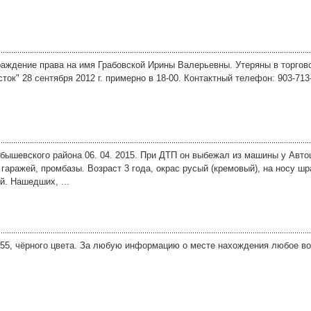
раждение права на имя Грабовской Ирины Валерьевны. Утеряны в торгово
сток" 28 сентября 2012 г. примерно в 18-00. Контактный телефон: 903-71
уйбышевского района 06. 04. 2015. При ДТП он выбежал из машины у Авто
гаражей, промбазы. Возраст 3 года, окрас русый (кремовый), на носу шр
й. Нашедших, ...
555, чёрного цвета. За любую информацию о месте нахождения любое в