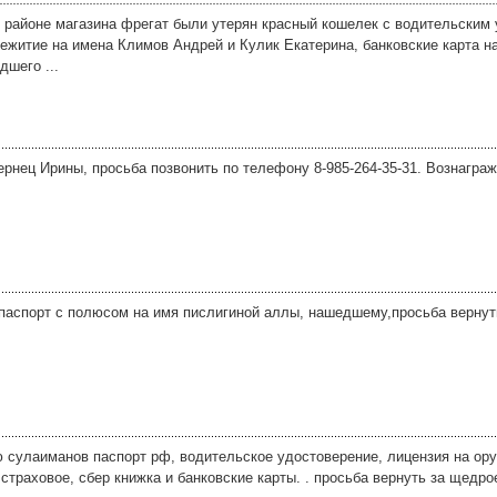
в районе магазина фрегат были утерян красный кошелек с водительским
ежитие на имена Климов Андрей и Кулик Екатерина, банковские карта на
дшего ...
нец Ирины, просьба позвонить по телефону 8-985-264-35-31. Вознаграж
 паспорт с полюсом на имя пислигиной аллы, нашедшему,просьба вернут
сулаиманов паспорт рф, водительское удостоверение, лицензия на оруж
 страховое, сбер книжка и банковские карты. . просьба вернуть за щедр