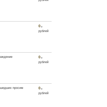
0
р.
рублей
раждение
0
р.
рублей
Нашедших просим
0
р.
рублей