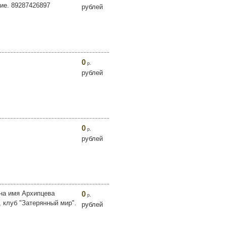
ие. 89287426897
рублей
0
р.
рублей
0
р.
рублей
 на имя Архипцева
0
р.
 клуб "Затерянный мир".
рублей