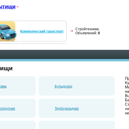
ытищи
Стройтехника.
Коммерческий транспорт
Объявлений:
0
тищи
Пр
Ку
овка
Бульдозер
Мы
на
Bu
Б
Ст
огрузчик
Трубоукладчик
ли
не