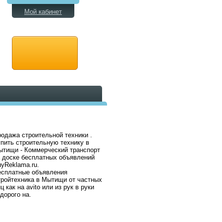
Мой кабинет
одажа строительной техники .
пить строительную технику в
тищи - Коммерческий транспорт
 доске бесплатных объявлений
yReklama.ru.
есплатные объявления
ройтехника в Мытищи от частных
ц как на avito или из рук в руки
дорого на.