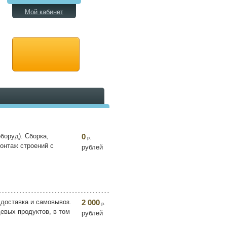
Мой кабинет
боруд). Сборка,
0
р.
онтаж строений с
рублей
 доставка и самовывоз.
2 000
р.
евых продуктов, в том
рублей