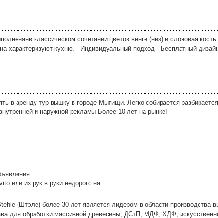
полненанв классическом сочетании цветов венге (низ) и слоновая кость 
на характеризуют кухню. - Индивидуальный подход - Бесплатный дизайн 
ть в аренду тур вышку в городе Мытищи. Легко собирается разбирается
внутренней и наружной рекламы Более 10 лет на рынке!
бъявления.
to или из рук в руки недорого на.
tehle (Штэле) более 30 лет является лидером в области производства 
ава для обработки массивной древесины, ДСтП, МДФ, ХДФ, искусственно