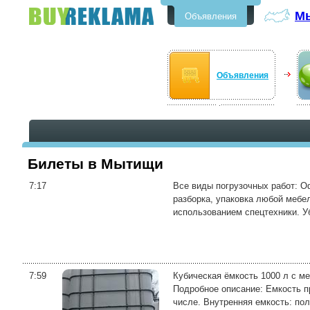
М
Объявления
Бесплатные объявления в
Мытищи
Объявления
Билеты в Мытищи
7:17
Все виды погрузочных работ: О
разборка, упаковка любой мебе
использованием спецтехники. Уб
7:59
Кубическая ёмкость 1000 л с м
Подробное описание: Емкость п
числе. Внутренняя емкость: пол