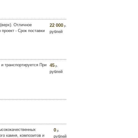
(верх). Отличное
22 000
р.
проект - Срок поставки
рублей
 и транспортируется При
45
р.
рублей
высококачественных
0
р.
го камня, композитов и
рублей