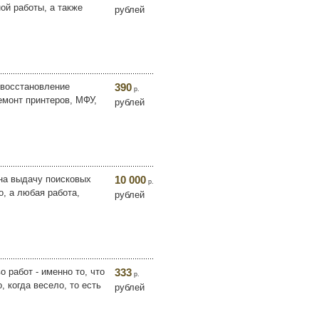
ной работы, а также
рублей
 восстановление
390
р.
емонт принтеров, МФУ,
рублей
на выдачу поисковых
10 000
р.
, а любая работа,
рублей
 работ - именно то, что
333
р.
, когда весело, то есть
рублей