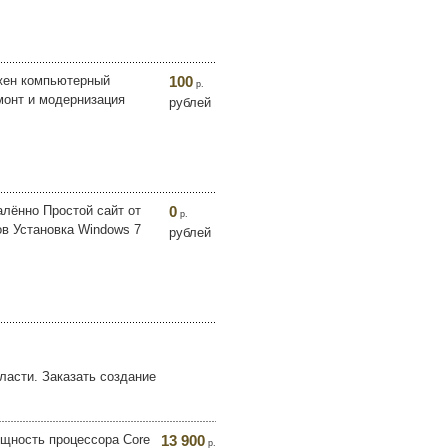
жен компьютерный
100
р.
монт и модернизация
рублей
алённо Простой сайт от
0
р.
в Установка Windows 7
рублей
ласти. Заказать создание
ощность процессора Core
13 900
р.