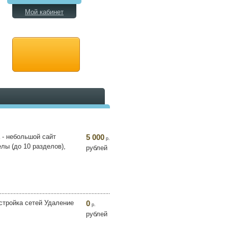
Мой кабинет
 - небольшой сайт
5 000
р.
лы (до 10 разделов),
рублей
стройка сетей Удаление
0
р.
рублей