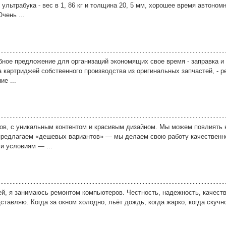
 ультрабука - вес в 1, 86 кг и толщина 20, 5 мм, хорошее время автоном
чень ...
бное предложение для организаций экономящих свое время - заправка и
 картриджей собственного производства из оригинальных запчастей, - р
ие ...
ов, с уникальным контентом и красивым дизайном. Мы можем повлиять 
предлагаем «дешевых вариантов» — мы делаем свою работу качественно
и условиям — ...
й, я занимаюсь ремонтом компьютеров. Честность, надежность, качество
ставляю. Когда за окном холодно, льёт дождь, когда жарко, когда скучно