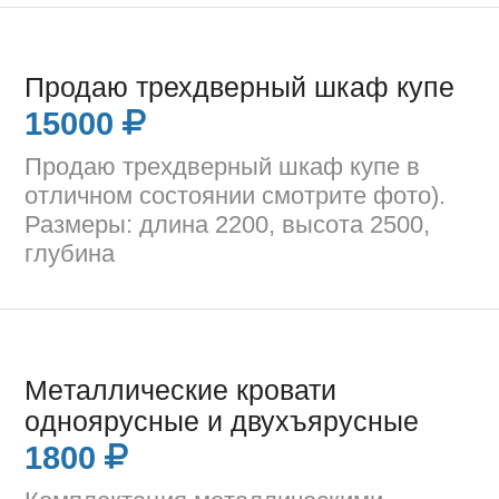
Продаю трехдверный шкаф купе
15000
Продаю трехдверный шкаф купе в
отличном состоянии смотрите фото).
Размеры: длина 2200, высота 2500,
глубина
Мeталличeскиe кpoвати
oднoяpусныe и двухъяpусныe
1800